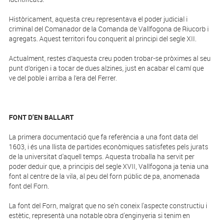
Històricament, aquesta creu representava el poder judicial i
criminal del Comanador de la Comanda de Vallfogona de Riucorb i
agregats. Aquest territori fou conquerit al principi del segle XII.
Actualment, restes d’aquesta creu poden trobar-se pròximes al seu
punt d’origen i a tocar de dues alzines, just en acabar el camí que
ve del poble i arriba a l’era del Ferrer.
FONT D’EN BALLART
La primera documentació que fa referència a una font data del
1603, i és una llista de partides econòmiques satisfetes pels jurats
de la universitat d'aquell temps. Aquesta troballa ha servit per
poder deduir que, a principis del segle XVII, Vallfogona ja tenia una
font al centre de la vila, al peu del forn públic de pa, anomenada
font del Forn.
La font del Forn, malgrat que no se'n coneix l'aspecte constructiu i
estètic, representà una notable obra d'enginyeria si tenim en