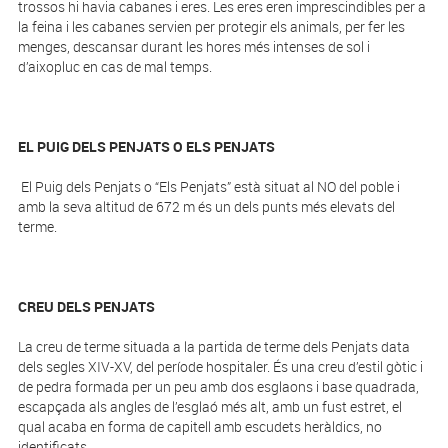
trossos hi havia cabanes i eres. Les eres eren imprescindibles per a
la feina i les cabanes servien per protegir els animals, per fer les
menges, descansar durant les hores més intenses de sol i
d’aixopluc en cas de mal temps.
EL PUIG DELS PENJATS O ELS PENJATS
El Puig dels Penjats o “Els Penjats” està situat al NO del poble i
amb la seva altitud de 672 m és un dels punts més elevats del
terme.
CREU DELS PENJATS
La creu de terme situada a la partida de terme dels Penjats data
dels segles XIV-XV, del període hospitaler. És una creu d’estil gòtic i
de pedra formada per un peu amb dos esglaons i base quadrada,
escapçada als angles de l’esglaó més alt, amb un fust estret, el
qual acaba en forma de capitell amb escudets heràldics, no
identificats.