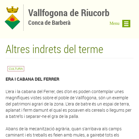
Vés al contingut
Vallfogona de Riucorb
Conca de Barberà
Menu
Altres indrets del terme
CULTURA
ERA I CABANA DEL FERRER
L’era i la cabana del Ferrer, des d’on es poden contemplar unes
magnífiques vistes sobre el poble de Vallfogona, són un exemple
del patrimoni agrari de la zona. L’era de batre és un espai de terra,
aplanat i ferm damunt el qual es posaven els cereals o llegums per
a batre’ls i separar-ne el gra de la palla.
Abans de la mecanització agrària, quan s’arribava als camps
caminant i els treballs es feien amb mules, a gairebé tots els