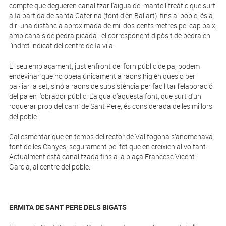
compte que degueren canalitzar l'aigua del mantell freàtic que surt
a Ia partida de santa Caterina (font d'en Ballart) fins al poble, és a
dir: una distància aproximada de mil dos-cents metres pel cap baix,
amb canals de pedra picada i el corresponent dipòsit de pedra en
l'indret indicat del centre de Ia vila.
El seu emplaçament, just enfront del forn públic de pa, podem
endevinar que no obeïa únicament a raons higièniques o per
pal·liar la set, sinó a raons de subsistència per facilitar l'elaboració
del pa en l'obrador públic. L'aigua d'aquesta font, que surt d'un
roquerar prop del camí de Sant Pere, és considerada de les millors
del poble.
Cal esmentar que en temps del rector de Vallfogona s’anomenava
font de les Canyes, segurament pel fet que en creixien al voltant.
Actualment està canalitzada fins a la plaça Francesc Vicent
Garcia, al centre del poble.
ERMITA DE SANT PERE DELS BIGATS