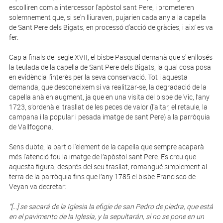
escolliren com a intercessor l'apòstol sant Pere, i prometeren
solemnement que, si se'n lliuraven, pujarien cada any a la capella
de Sant Pere dels Bigats, en processó d'acció de gràcies, i així es va
fer.
Cap a finals del segle XVII, el bisbe Pasqual demanà que s' enllosés
la teulada de la capella de Sant Pere dels Bigats, la qual cosa posa
en evidència l'interès per la seva conservació. Tot i aquesta
demanda, que desconeixem si va realitzar-se, la degradació de la
capella anà en augment, ja que en una visita del bisbe de Vic, l’any
1723, s’ordenà el trasllat de les peces de valor (l'altar, el retaule, la
campana i la popular i pesada imatge de sant Pere) a la parròquia
de Vallfogona.
Sens dubte, la part o l'element de la capella que sempre acaparà
més l'atenció fou la imatge de l’apòstol sant Pere. Es creu que
aquesta figura, després del seu trasllat, romangué simplement al
terra de la parròquia fins que l’any 1785 el bisbe Francisco de
Veyan va decretar:
“[...] se sacará de la Iglesia la efigie de san Pedro de piedra, que está
en el pavimento de la Iglesia, y la sepultarán, si no se pone en un