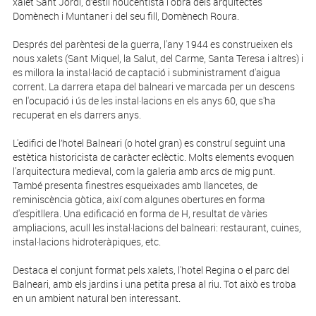
xalet Sant Jordi, d’estil noucentista i obra dels arquitectes
Domènech i Muntaner i del seu fill, Domènech Roura.
Després del parèntesi de la guerra, l'any 1944 es construeixen els
nous xalets (Sant Miquel, la Salut, del Carme, Santa Teresa i altres) i
es millora la instal·lació de captació i subministrament d'aigua
corrent. La darrera etapa del balneari ve marcada per un descens
en l'ocupació i ús de les instal·lacions en els anys 60, que s'ha
recuperat en els darrers anys.
L'edifici de l’hotel Balneari (o hotel gran) es construí seguint una
estètica historicista de caràcter eclèctic. Molts elements evoquen
l'arquitectura medieval, com la galeria amb arcs de mig punt.
També presenta finestres esqueixades amb llancetes, de
reminiscència gòtica, així com algunes obertures en forma
d'espitllera. Una edificació en forma de H, resultat de vàries
ampliacions, acull les instal·lacions del balneari: restaurant, cuines,
instal·lacions hidroteràpiques, etc.
Destaca el conjunt format pels xalets, l'hotel Regina o el parc del
Balneari, amb els jardins i una petita presa al riu. Tot això es troba
en un ambient natural ben interessant.