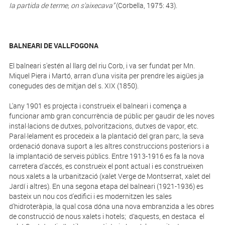
Ia partida de terme, on s'aixecava”
(Corbella, 1975: 43).
BALNEARI DE VALLFOGONA
El balneari s'estén al llarg del riu Corb, i va ser fundat per Mn.
Miquel Piera i Martó, arran d'una visita per prendre les aigües ja
conegudes des de mitjan del s. XIX (1850).
L'any 1901 es projecta i construeix el balneari i comença a
funcionar amb gran concurrència de públic per gaudir de les noves
instal·lacions de dutxes, polvoritzacions, dutxes de vapor, etc.
Paral·lelament es procedeix a la plantació del gran parc, la seva
ordenació donava suport a les altres construccions posteriors i a
la implantació de serveis públics. Entre 1913-1916 es fa la nova
carretera d'accés, es construeix el pont actual i es construeixen
nous xalets a la urbanització (xalet Verge de Montserrat, xalet del
Jardí i altres). En una segona etapa del balneari (1921-1936) es
basteix un nou cos d'edifici i es modernitzen les sales
d'hidroteràpia, la qual cosa dóna una nova embranzida a les obres
de construcció de nous xalets i hotels; d’aquests, en destaca el