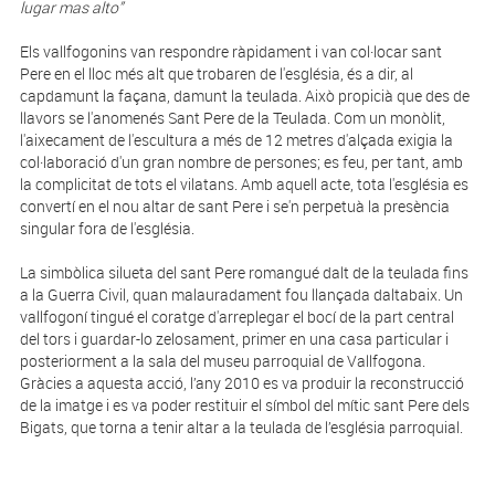
lugar mas alto”
Els vallfogonins van respondre ràpidament i van col·locar sant
Pere en el lloc més alt que trobaren de l'església, és a dir, al
capdamunt la façana, damunt la teulada. Això propicià que des de
llavors se l'anomenés Sant Pere de la Teulada. Com un monòlit,
l'aixecament de l'escultura a més de 12 metres d'alçada exigia la
col·laboració d'un gran nombre de persones; es feu, per tant, amb
la complicitat de tots el vilatans. Amb aquell acte, tota l'església es
convertí en el nou altar de sant Pere i se'n perpetuà la presència
singular fora de l'església.
La simbòlica silueta del sant Pere romangué dalt de la teulada fins
a la Guerra Civil, quan malauradament fou llançada daltabaix. Un
vallfogoní tingué el coratge d'arreplegar el bocí de la part central
del tors i guardar-lo zelosament, primer en una casa particular i
posteriorment a la sala del museu parroquial de Vallfogona.
Gràcies a aquesta acció, l’any 2010 es va produir la reconstrucció
de la imatge i es va poder restituir el símbol del mític sant Pere dels
Bigats, que torna a tenir altar a la teulada de l’església parroquial.