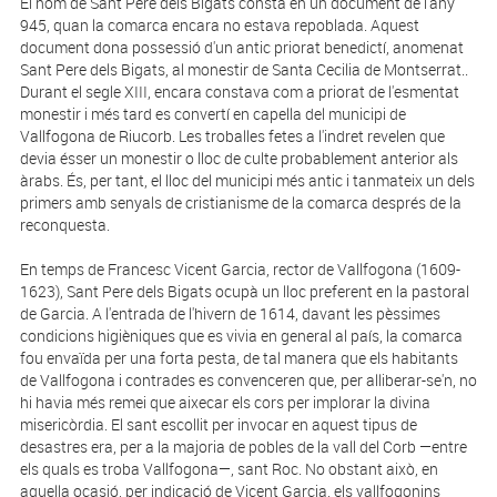
El nom de Sant Pere dels Bigats consta en un document de l'any
945, quan la comarca encara no estava repoblada. Aquest
document dona possessió d'un antic priorat benedictí, anomenat
Sant Pere dels Bigats, al monestir de Santa Cecilia de Montserrat..
Durant el segle XIII, encara constava com a priorat de l'esmentat
monestir i més tard es convertí en capella del municipi de
Vallfogona de Riucorb. Les troballes fetes a l'indret revelen que
devia ésser un monestir o lloc de culte probablement anterior als
àrabs. És, per tant, el lloc del municipi més antic i tanmateix un dels
primers amb senyals de cristianisme de la comarca després de la
reconquesta.
En temps de Francesc Vicent Garcia, rector de Vallfogona (1609-
1623), Sant Pere dels Bigats ocupà un lloc preferent en la pastoral
de Garcia. A l'entrada de l'hivern de 1614, davant les pèssimes
condicions higièniques que es vivia en general al país, la comarca
fou envaïda per una forta pesta, de tal manera que els habitants
de Vallfogona i contrades es convenceren que, per alliberar-se'n, no
hi havia més remei que aixecar els cors per implorar la divina
misericòrdia. El sant escollit per invocar en aquest tipus de
desastres era, per a la majoria de pobles de la vall del Corb —entre
els quals es troba Vallfogona—, sant Roc. No obstant això, en
aquella ocasió, per indicació de Vicent Garcia, els vallfogonins