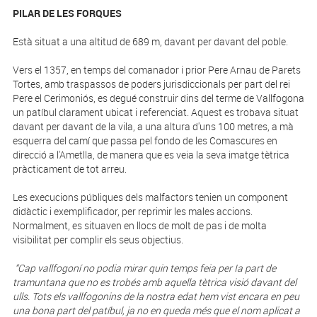
PILAR DE LES FORQUES
Està situat a una altitud de 689 m, davant per davant del poble.
Vers el 1357, en temps del comanador i prior Pere Arnau de Parets
Tortes, amb traspassos de poders jurisdiccionals per part del rei
Pere el Cerimoniós, es degué construir dins del terme de Vallfogona
un patíbul clarament ubicat i referenciat. Aquest es trobava situat
davant per davant de la vila, a una altura d'uns 100 metres, a mà
esquerra del camí que passa pel fondo de les Comascures en
direcció a l'Ametlla, de manera que es veia la seva imatge tètrica
pràcticament de tot arreu.
Les execucions públiques dels malfactors tenien un component
didàctic i exemplificador, per reprimir les males accions.
Normalment, es situaven en llocs de molt de pas i de molta
visibilitat per complir els seus objectius.
“Cap vallfogoní no podia mirar quin temps feia per Ia part de
tramuntana que no es trobés amb aquella tètrica visió davant del
ulls. Tots els vallfogonins de la nostra edat hem vist encara en peu
una bona part del patíbul, ja no en queda més que el nom aplicat a