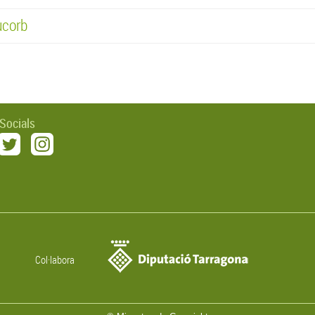
ucorb
 Socials
Col·labora