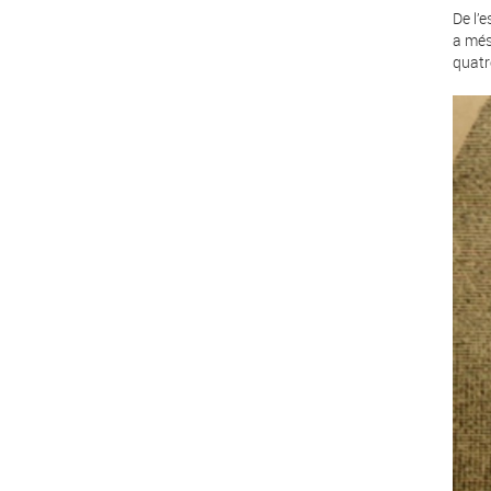
De l’
a més
quatr