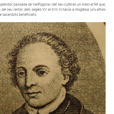
esplendor passada de Vallfogona i del seu culte és un indici el fet que,
 del seu rector, dels segles XV al XVII hi havia a l’església uns altres
e sacerdots beneficiats.