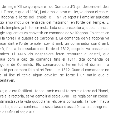
fi del segle XII senyorejava el lloc Gombau d’Oluja, descendent dels
lt-Timor, el qual el 1190, junt amb la seva muller, va donar el castell
llfogona a l’orde del Temple; el 1197 va repetir i ampliar aquesta
ió amb motiu de l’entrada del matrimoni en l’orde del Temple. El
els templers ja hi tenien instal·lada una preceptoria, que al principi
egle següent es va convertir en comanda de Vallfogona. En depenien
 i la torre i la quadra de Carbonells. La comanda de Vallfogona va
nuar dintre l’orde templer, sovint amb un comanador comú amb
rà, fins a la dissolució de l’orde el 1312; després va passar als
talers. El 1416 els hospitalers feren restaurar el castell, que
inuà com a cap de comanda fins el 1811, dita comanda de
fogona de Comalats. Els comanadors tenien tot el domini i la
dicció per compra feta al rei Pere III el 1312. Quan el comanador no
ia al lloc hi tenia algun cavaller de l’orde i un batlle que el
sentaven.
le, que era fortificat i tancat amb murs i torres —la torre del Planell,
ra a la rectoria, es va demolir al segle XVIII— es regia per un consell
dministrava la vida quotidiana i els béns comunals. També hi havia
spital, que va continuar la seva tasca d’assistència als pelegrins i
lalts fins al segle XIX.