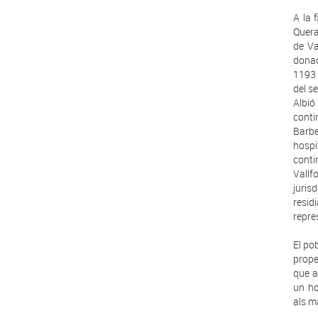
A la 
Quera
de Va
donac
1193 
del s
Albió
conti
Barbe
hospi
cont
Vall
juris
resid
repre
El pob
prope
que a
un ho
als ma