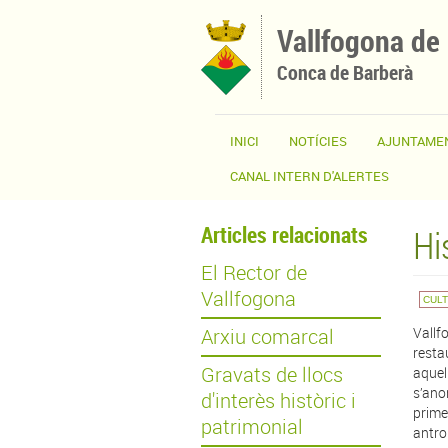
Vés al contingut
Vallfogona de
Conca de Barberà
INICI
NOTÍCIES
AJUNTAME
CANAL INTERN D'ALERTES
Articles relacionats
Hi
El Rector de
Vallfogona
CUL
Arxiu comarcal
Vall
resta
Gravats de llocs
aquel
s’ano
d'interès històric i
prime
patrimonial
antro