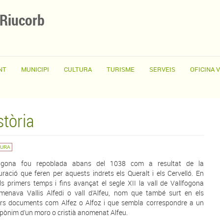
 Riucorb
NT
MUNICIPI
CULTURA
TURISME
SERVEIS
OFICINA 
stòria
TURA
fogona fou repoblada abans del 1038 com a resultat de la
uració que feren per aquests indrets els Queralt i els Cervelló. En
ls primers temps i fins avançat el segle XII la vall de Vallfogona
menava Vallis Alfedi o vall d’Alfeu, nom que també surt en els
rs documents com Alfez o Alfoz i que sembla correspondre a un
pònim d’un moro o cristià anomenat Alfeu.