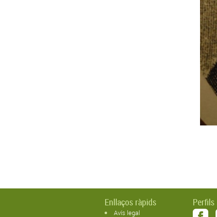
Enllaços ràpids
Perfils
Avís legal