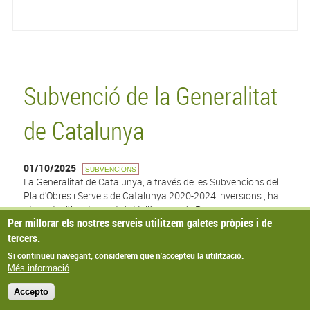
Subvenció de la Generalitat
de Catalunya
01/10/2025
SUBVENCIONS
La Generalitat de Catalunya, a través de les Subvencions del
Pla d'Obres i Serveis de Catalunya 2020-2024 inversions , ha
atorgat a l'Ajuntament de Vallfogona de Riucorb una
Per millorar els nostres serveis utilitzem galetes pròpies i de
subvenció de 96.989,57€ per a l'obra de "Xarxa d'aigua
tercers.
Balneari" de Vallfogona de Riucorb.
Si continueu navegant, considerem que n'accepteu la utilització.
Més informació
© Missatge de Copyright
Accepto