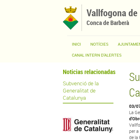
Vés al contingut
Vallfogona de
Conca de Barberà
INICI
NOTÍCIES
AJUNTAME
CANAL INTERN D'ALERTES
Noticias relacionadas
Su
Subvenció de la
Ca
Generalitat de
Catalunya
03/0
La Ge
d'Obr
Vallf
per a 
de la