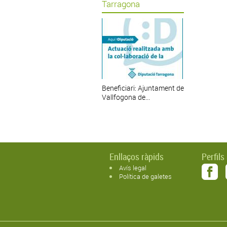
Tarragona
Beneficiari: Ajuntament de
Vallfogona de...
Enllaços ràpids
Perfils
Avís legal
Política de galetes