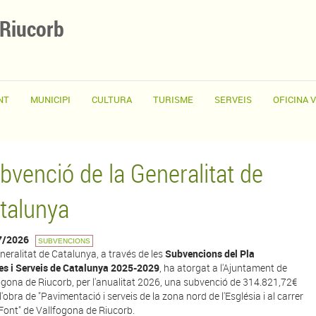
 Riucorb
NT
MUNICIPI
CULTURA
TURISME
SERVEIS
OFICINA 
bvenció de la Generalitat de
talunya
7/2026
SUBVENCIONS
neralitat de Catalunya, a través de les
Subvencions del Pla
es i Serveis de Catalunya 2025-2029
, ha atorgat a l'Ajuntament de
ogona de Riucorb, per l'anualitat 2026, una subvenció de 314.821,72€
l'obra de "Pavimentació i serveis de la zona nord de l'Església i al carrer
 Font" de Vallfogona de Riucorb.