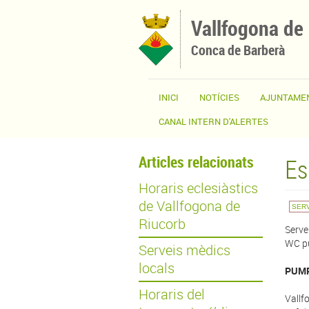
Vés al contingut
Vallfogona de
Conca de Barberà
INICI
NOTÍCIES
AJUNTAME
CANAL INTERN D'ALERTES
Articles relacionats
Es
Horaris eclesiàstics
de Vallfogona de
SER
Riucorb
Serve
WC pú
Serveis mèdics
locals
PUMP
Horaris del
Vallf