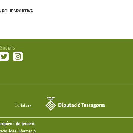
A POLIESPORTIVA
 Socials
Col·labora
ròpies i de tercers.
© Missatge de Copyright
zació.
Més informació