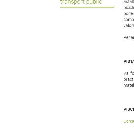
transport públic
asfal
bicicl
poder
compl
valor
Per a
PIST
Vallf
pràct
mateix
PISC
Consu