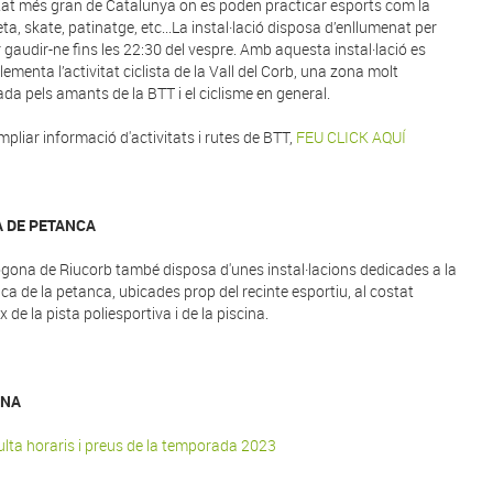
tat més gran de Catalunya on es poden practicar esports com la
eta, skate, patinatge, etc...La instal·lació disposa d’enllumenat per
 gaudir-ne fins les 22:30 del vespre. Amb aquesta instal·lació es
ementa l’activitat ciclista de la Vall del Corb, una zona molt
ada pels amants de la BTT i el ciclisme en general.
mpliar informació d'activitats i rutes de BTT,
FEU CLICK AQUÍ
A DE PETANCA
ogona de Riucorb també disposa d'unes instal·lacions dedicades a la
ica de la petanca, ubicades prop del recinte esportiu, al costat
 de la pista poliesportiva i de la piscina.
INA
lta horaris i preus de la temporada 2023