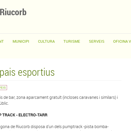
 Riucorb
NT
MUNICIPI
CULTURA
TURISME
SERVEIS
OFICINA 
pais esportius
VEIS
is de bar, zona aparcament gratuït (incloses caravanes i similars) i
blic.
 TRACK - ELECTRO-TARR
ogona de Riucorb disposa d'un dels pumptrack -pista bomba-