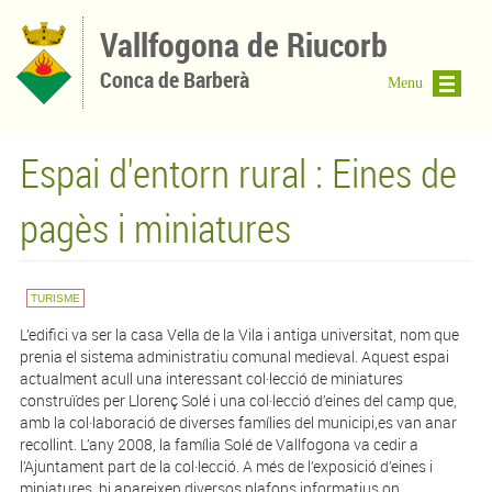
Vés al contingut
Vallfogona de Riucorb
Conca de Barberà
Menu
Espai d'entorn rural : Eines de
pagès i miniatures
TURISME
L’edifici va ser la casa Vella de la Vila i antiga universitat, nom que
prenia el sistema administratiu comunal medieval. Aquest espai
actualment acull una interessant col·lecció de miniatures
construïdes per Llorenç Solé i una col·lecció d’eines del camp que,
amb la col·laboració de diverses famílies del municipi,es van anar
recollint. L’any 2008, la família Solé de Vallfogona va cedir a
l’Ajuntament part de la col·lecció. A més de l’exposició d’eines i
miniatures, hi apareixen diversos plafons informatius on