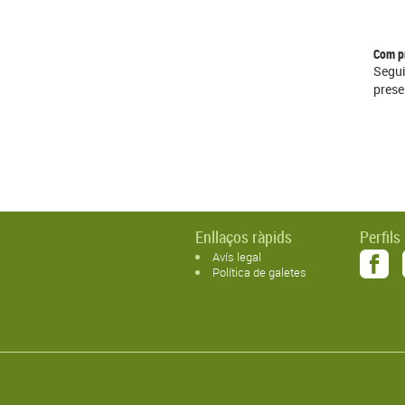
Com pr
Segu
prese
Enllaços ràpids
Perfils
Avís legal
Política de galetes