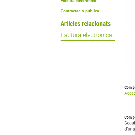
Factura electrònica
Contractació pública
Articles relacionats
Factura electrònica
Com pu
Acced
Com pr
Segui
d’una