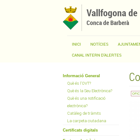
Vés al contingut
Vallfogona de
Conca de Barberà
INICI
NOTÍCIES
AJUNTAME
CANAL INTERN D'ALERTES
Co
Informació General
Què és l'OVT?
Què és la Seu Electrònica?
OFIC
Què és una notificació
electrònica?
Catàleg de tràmits
La carpeta ciutadana
Certificats digitals